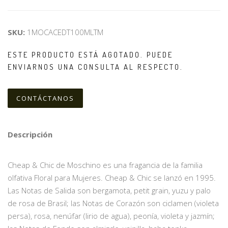
SKU:
1MOCACEDT100MLTM
ESTE PRODUCTO ESTÁ AGOTADO. PUEDE
ENVIARNOS UNA CONSULTA AL RESPECTO.
CONTÁCTANOS
Descripción
Cheap & Chic de Moschino es una fragancia de la familia
olfativa Floral para Mujeres. Cheap & Chic se lanzó en 1995.
Las Notas de Salida son bergamota, petit grain, yuzu y palo
de rosa de Brasil; las Notas de Corazón son ciclamen (violeta
persa), rosa, nenúfar (lirio de agua), peonía, violeta y jazmín;