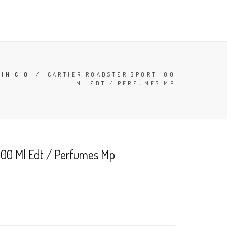
TESTERS
DESODORANTES
BUSCAR
CARRO (
0
)
INICIO
/
CARTIER ROADSTER SPORT 100
ML EDT / PERFUMES MP
 100 Ml Edt / Perfumes Mp