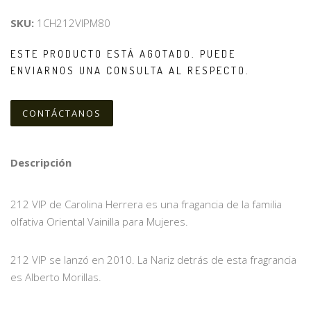
SKU:
1CH212VIPM80
ESTE PRODUCTO ESTÁ AGOTADO. PUEDE
ENVIARNOS UNA CONSULTA AL RESPECTO.
CONTÁCTANOS
Descripción
212 VIP de Carolina Herrera es una fragancia de la familia
olfativa Oriental Vainilla para Mujeres.
212 VIP se lanzó en 2010. La Nariz detrás de esta fragrancia
es Alberto Morillas.