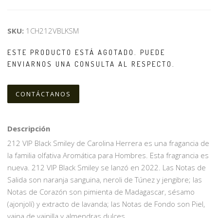
SKU:
1CH212VBLKSM
ESTE PRODUCTO ESTÁ AGOTADO. PUEDE
ENVIARNOS UNA CONSULTA AL RESPECTO.
CONTÁCTANOS
Descripción
212 VIP Black Smiley de Carolina Herrera es una fragancia de
la familia olfativa Aromática para Hombres. Esta fragrancia es
nueva. 212 VIP Black Smiley se lanzó en 2022. Las Notas de
Salida son naranja sanguina, neroli de Túnez y jengibre; las
Notas de Corazón son pimienta de Madagascar, sésamo
(ajonjolí) y extracto de lavanda; las Notas de Fondo son Piel,
vaina de vainilla y almendras dulces.