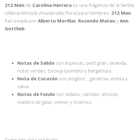
212 Men
de
Carolina Herrera
es una fragancia de la familia
olfativa Almizcle Amaderado Floral para Hombres.
212 Men
fue creada por
Alberto Morillas
,
Rosendo Mateu
y
Ann
Gottlieb
.
Notas de Salida
son especias, petit grain, lavanda,
notas verdes, toronja (pomelo) y bergamota.
Nota de Corazón
son jengibre, , gardenia, violeta y
salvia.
Notas de Fondo
son ládano, sándalo, almizcle,
madera de gaiac, vetiver y incienso.
Compartir este producto