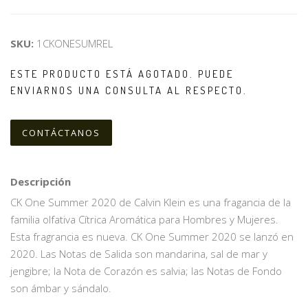
SKU:
1CKONESUMREL
ESTE PRODUCTO ESTÁ AGOTADO. PUEDE
ENVIARNOS UNA CONSULTA AL RESPECTO.
CONTÁCTANOS
Descripción
CK One Summer 2020 de Calvin Klein es una fragancia de la
familia olfativa Cítrica Aromática para Hombres y Mujeres.
Esta fragrancia es nueva. CK One Summer 2020 se lanzó en
2020. Las Notas de Salida son mandarina, sal de mar y
jengibre; la Nota de Corazón es salvia; las Notas de Fondo
son ámbar y sándalo.