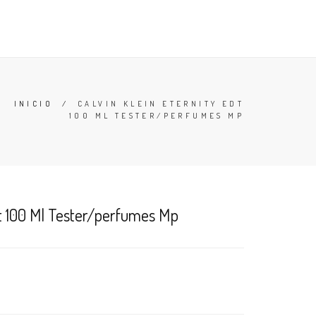
TESTERS
DESODORANTES
BUSCAR
CARRO (
0
)
INICIO
/
CALVIN KLEIN ETERNITY EDT
100 ML TESTER/PERFUMES MP
dt 100 Ml Tester/perfumes Mp