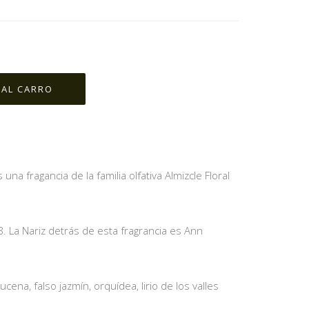
 una fragancia de la familia olfativa Almizcle Floral
. La Nariz detrás de esta fragrancia es Ann
cena, falso jazmín, orquídea, lirio de los valles