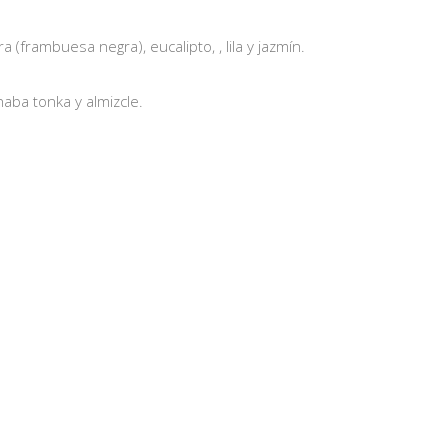
(frambuesa negra), eucalipto, , lila y jazmín.
aba tonka y almizcle.