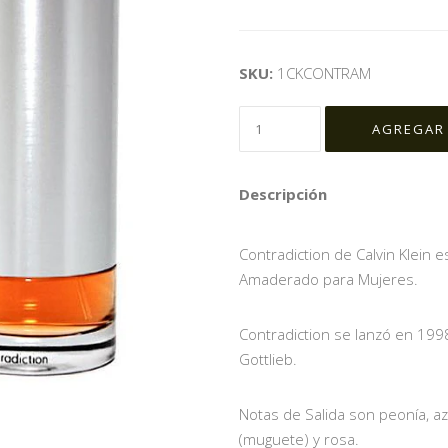
SKU:
1CKCONTRAM
Descripción
Contradiction de Calvin Klein es
Amaderado para Mujeres.
Contradiction se lanzó en 1998
Gottlieb.
Notas de Salida son peonía, azu
(muguete) y rosa.