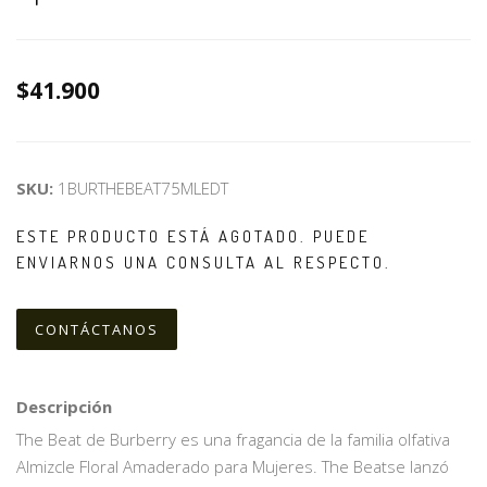
$41.900
SKU:
1BURTHEBEAT75MLEDT
ESTE PRODUCTO ESTÁ AGOTADO. PUEDE
ENVIARNOS UNA CONSULTA AL RESPECTO.
CONTÁCTANOS
Descripción
The Beat de Burberry es una fragancia de la familia olfativa
Almizcle Floral Amaderado para Mujeres. The Beatse lanzó