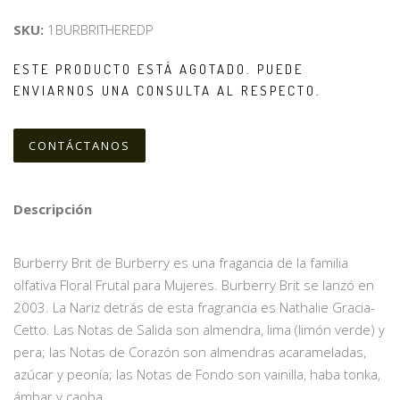
SKU:
1BURBRITHEREDP
ESTE PRODUCTO ESTÁ AGOTADO. PUEDE
ENVIARNOS UNA CONSULTA AL RESPECTO.
CONTÁCTANOS
Descripción
Burberry Brit de Burberry es una fragancia de la familia
olfativa Floral Frutal para Mujeres. Burberry Brit se lanzó en
2003. La Nariz detrás de esta fragrancia es Nathalie Gracia-
Cetto. Las Notas de Salida son almendra, lima (limón verde) y
pera; las Notas de Corazón son almendras acarameladas,
azúcar y peonía; las Notas de Fondo son vainilla, haba tonka,
ámbar y caoba.