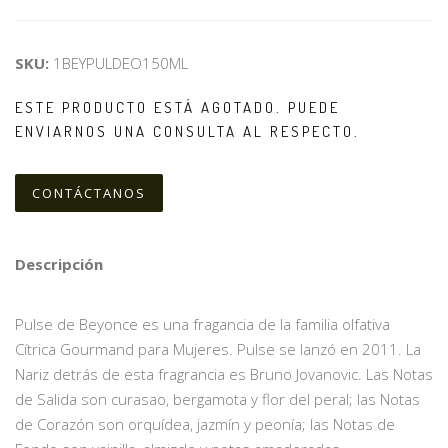
SKU:
1BEYPULDEO150ML
ESTE PRODUCTO ESTÁ AGOTADO. PUEDE
ENVIARNOS UNA CONSULTA AL RESPECTO.
CONTÁCTANOS
Descripción
Pulse de Beyonce es una fragancia de la familia olfativa
Cítrica Gourmand para Mujeres. Pulse se lanzó en 2011. La
Nariz detrás de esta fragrancia es Bruno Jovanovic. Las Notas
de Salida son curasao, bergamota y flor del peral; las Notas
de Corazón son orquídea, jazmín y peonía; las Notas de