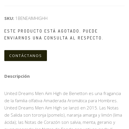
SKU:
1BENEAIMHIGHH
ESTE PRODUCTO ESTÁ AGOTADO. PUEDE
ENVIARNOS UNA CONSULTA AL RESPECTO.
CONTÁCTANOS
Descripción
United Dreams Men Aim High de Benetton es una fragancia
de la familia olfativa Amaderada Aromática para Hombres.
United Dreams Men Aim High se lanzó en 2015. Las Notas
de Salida son toronja (pomelo), naranja amarga y limón (lima
ácida); las Notas de Corazón son salvia, menta, geranio y