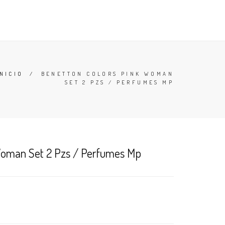
TESTERS
DESODORANTES
BUSCAR
CARRO (
0
)
INICIO
/
BENETTON COLORS PINK WOMAN
SET 2 PZS / PERFUMES MP
Woman Set 2 Pzs / Perfumes Mp