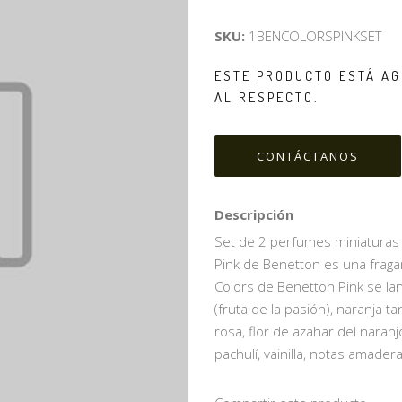
SKU:
1BENCOLORSPINKSET
ESTE PRODUCTO ESTÁ AG
AL RESPECTO.
CONTÁCTANOS
Descripción
Set de 2 perfumes miniaturas
Pink de Benetton es una fraganc
Colors de Benetton Pink se la
(fruta de la pasión), naranja 
rosa, flor de azahar del naranj
pachulí, vainilla, notas amade