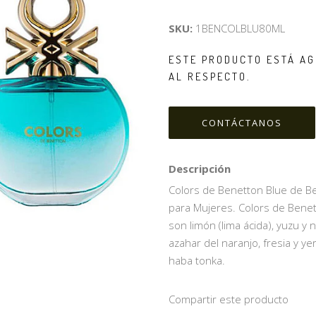
SKU:
1BENCOLBLU80ML
ESTE PRODUCTO ESTÁ AG
AL RESPECTO.
CONTÁCTANOS
Descripción
Colors de Benetton Blue de Bene
para Mujeres. Colors de Benet
son limón (lima ácida), yuzu y
azahar del naranjo, fresia y y
haba tonka.
Compartir este producto