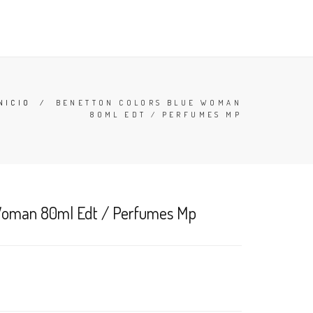
TESTERS
DESODORANTES
BUSCAR
CARRO (
0
)
NICIO
/
BENETTON COLORS BLUE WOMAN
80ML EDT / PERFUMES MP
 Woman 80ml Edt / Perfumes Mp