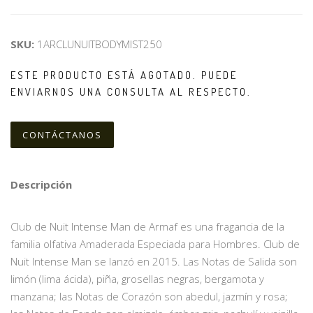
SKU:
1ARCLUNUITBODYMIST250
ESTE PRODUCTO ESTÁ AGOTADO. PUEDE
ENVIARNOS UNA CONSULTA AL RESPECTO.
CONTÁCTANOS
Descripción
Club de Nuit Intense Man de Armaf es una fragancia de la
familia olfativa Amaderada Especiada para Hombres. Club de
Nuit Intense Man se lanzó en 2015. Las Notas de Salida son
limón (lima ácida), piña, grosellas negras, bergamota y
manzana; las Notas de Corazón son abedul, jazmín y rosa;