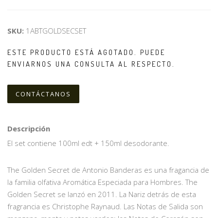
SKU:
1ABTGOLDSECSET
ESTE PRODUCTO ESTÁ AGOTADO. PUEDE
ENVIARNOS UNA CONSULTA AL RESPECTO.
CONTÁCTANOS
Descripción
El set contiene 100ml edt + 150ml desodorante.
The Golden Secret de Antonio Banderas es una fragancia de
la familia olfativa Aromática Especiada para Hombres. The
Golden Secret se lanzó en 2011. La Nariz detrás de esta
fragrancia es Christophe Raynaud. Las Notas de Salida son