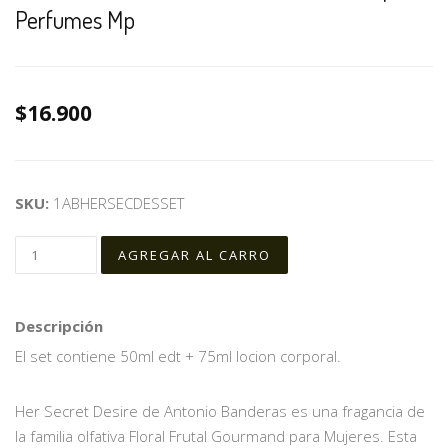
Perfumes Mp
$16.900
SKU:
1ABHERSECDESSET
Descripción
El set contiene 50ml edt + 75ml locion corporal.
Her Secret Desire de Antonio Banderas es una fragancia de
la familia olfativa Floral Frutal Gourmand para Mujeres. Esta