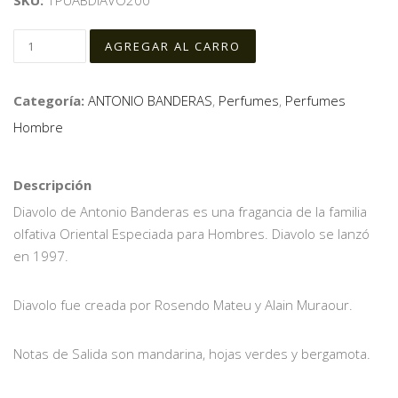
SKU:
1PUABDIAVO200
Categoría:
ANTONIO BANDERAS
,
Perfumes
,
Perfumes
Hombre
Descripción
Diavolo de Antonio Banderas es una fragancia de la familia
olfativa Oriental Especiada para Hombres. Diavolo se lanzó
en 1997.
Diavolo fue creada por Rosendo Mateu y Alain Muraour.
Notas de Salida son mandarina, hojas verdes y bergamota.