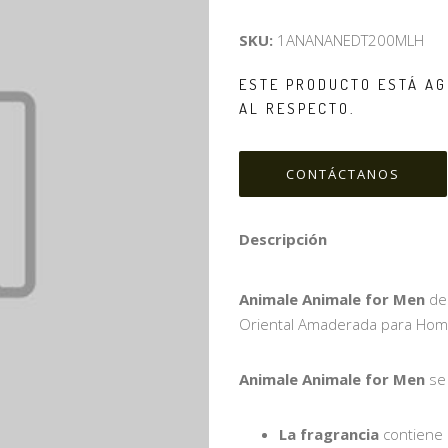
SKU:
1ANANANEDT200MLH
ESTE PRODUCTO ESTÁ AG
AL RESPECTO.
CONTÁCTANOS
Descripción
Animale Animale for Men
d
Oriental Amaderada para Hom
Animale Animale for Men
se 
La fragrancia
contiene n