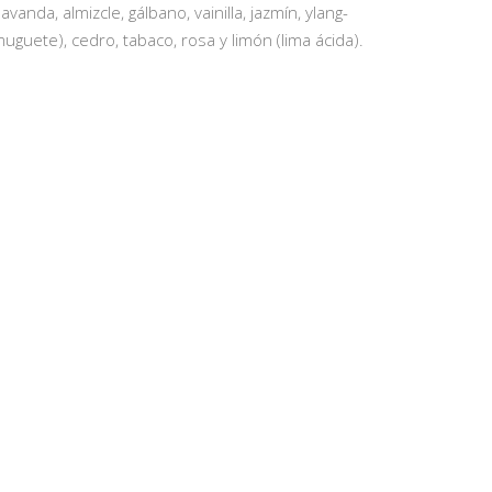
avanda, almizcle, gálbano, vainilla, jazmín, ylang-
 (muguete), cedro, tabaco, rosa y limón (lima ácida).