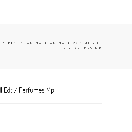
TESTERS
DESODORANTES
BUSCAR
CARRO (
0
)
INICIO
/
ANIMALE ANIMALE 200 ML EDT
/ PERFUMES MP
l Edt / Perfumes Mp